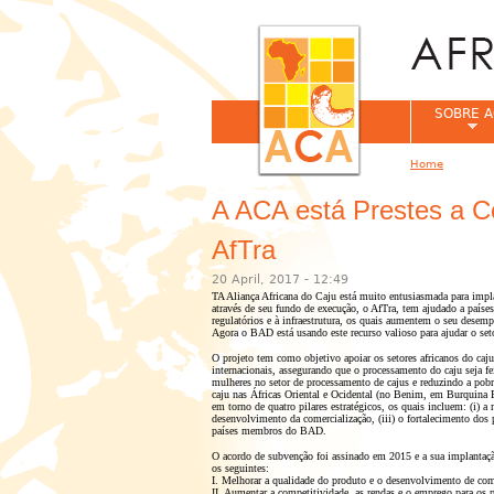
SOBRE A
Home
You are her
A ACA está Prestes a C
AfTra
20 April, 2017 - 12:49
TA Aliança Africana do Caju está muito entusiasmada para imp
através de seu fundo de execução, o AfTra, tem ajudado a país
regulatórios e à infraestrutura, os quais aumentem o seu desem
Agora o BAD está usando este recurso valioso para ajudar o set
O projeto tem como objetivo apoiar os setores africanos do ca
internacionais, assegurando que o processamento do caju seja f
mulheres no setor de processamento de cajus e reduzindo a pobr
caju nas Áfricas Oriental e Ocidental (no Benim, em Burquina
em torno de quatro pilares estratégicos, os quais incluem: (i) 
desenvolvimento da comercialização, (iii) o fortalecimento dos p
países membros do BAD.
O acordo de subvenção foi assinado em 2015 e a sua implantaç
os seguintes:
I.
Melhorar a qualidade do produto e o desenvolvimento de come
II.
Aumentar a competitividade, as rendas e o emprego para os pr