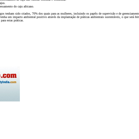
ajus.
essamento do caju africano.
egos tenham sido criados, 70% dos quais para as mulheres, incluindo os papéis de supervisão e de gerenciament
enha um impacto ambiental positivo através da implantação de práticas ambientais sustentáveis, o que será fei
 para estas práticas.