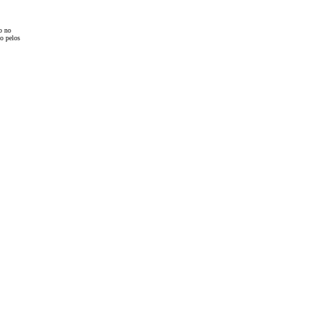
o no
to pelos