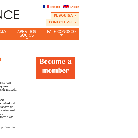
Français
English
PESQUISA
CONECTE-SE
CIA
ÁREA DOS
FALE CONOSCO
SÓCIOS
o
to (BAD),
regimes
es de mercado.
icas
 econômica de
ssadores de
á estruturado
e o
omércio aos
 projeto são