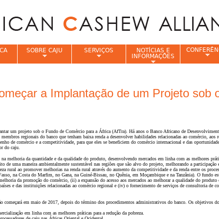
Jump to navigation
CONFERÊN
CA
SOBRE CAJU
SERVIÇOS
NOTÍCIAS E
INFORMAÇÕES
e
omeçar a Implantação de um Projeto sob 
lantar um projeto sob o Fundo de Comércio para a África (AfTra). Há anos o Banco Africano de Desenvolvimen
es membros regionais do banco que tenham baixa renda a desenvolver habilidades relacionadas ao comércio, aos 
penho de comércio e a competitividade, para que eles se beneficiem do comércio internacional e das oportunidad
or do caju.
ju na melhoria da quantidade e da qualidade do produto, desenvolvendo mercados em linha com as melhores prát
eito de uma maneira ambientalmente sustentável nas regiões que são alvo do projeto, melhorando a participação
eza rural ao promover melhorias na renda rural através do aumento da competitividade e da renda entre os proce
 Fasso, na Costa do Marfim, no Gana, na Guiné-Bissau, no Quênia, em Moçambique e na Tanzânia). O fundo est
a melhoria da promoção do comércio, (ii) a expansão do acesso aos mercados ao melhorar a qualidade do produto 
aíses e das instituições relacionadas ao comércio regional e (iv) o fornecimento de serviços de consultoria de c
ão começará em maio de 2017, depois do término dos procedimentos administrativos do banco. Os objetivos do
rcialização em linha com as melhores práticas para a redução da pobreza.
ocessadores de caju nas Áfricas Oriental e Ocidental.