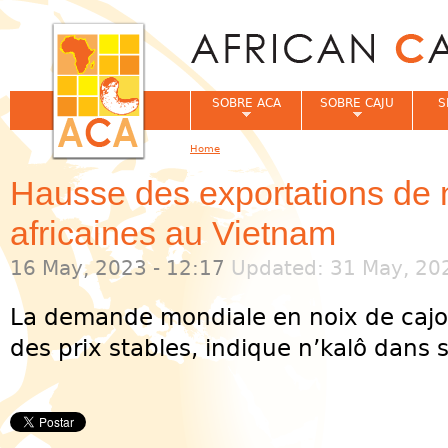
Jum
SOBRE ACA
SOBRE CAJU
S
Home
You are here
Hausse des exportations de 
africaines au Vietnam
16 May, 2023 - 12:17
Updated: 31 May, 202
La demande mondiale en noix de caj
des prix stables, indique n’kalô dans s