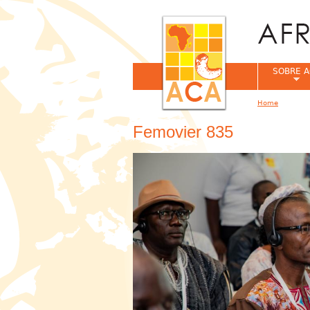
SOBRE A
Home
You are her
Femovier 835