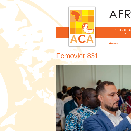
SOBRE A
Home
You are her
Femovier 831