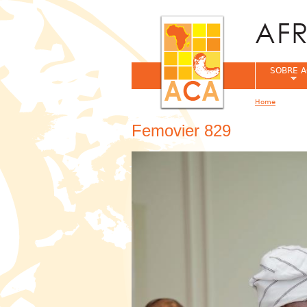
SOBRE A
Home
You are her
Femovier 829