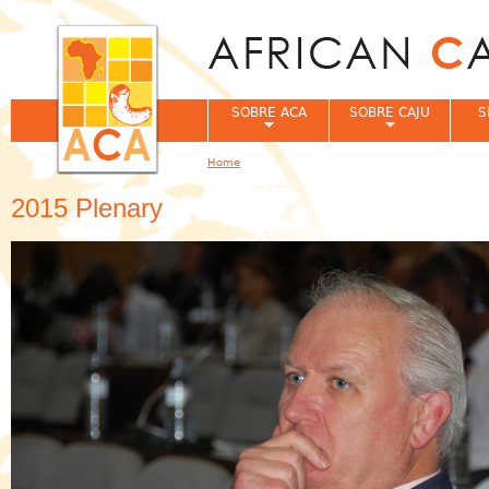
Jum
SOBRE ACA
SOBRE CAJU
S
Home
You are here
2015 Plenary